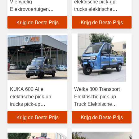
Vierwielig
elektrische pick-up
Elektrovoertuigen
trucks elektrische
Airconditioner Zonne-
driewieler pick-up
Krijg de Beste Prijs
Krijg de Beste Prijs
energie Klein voertuig
driewieler
KUKA 600 Alle
Weika 300 Transport
elektrische pick-up
Elektrische pick-up
trucks pick-up
Truck Elektrische
elektrische truck mini
driewieler
Krijg de Beste Prijs
Krijg de Beste Prijs
elektrische pick-up truck
Passagierswagen