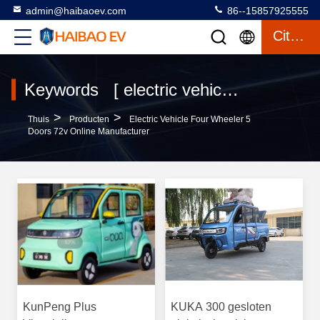
admin@haibaoev.com
86--15857925555
Citaat
Keywords [ electric vehicle four wheeler 5 doors 72v ] Match 10 producten
>
>
Thuis
Producten
Electric Vehicle Four Wheeler 5
Doors 72v Online Manufacturer
KunPeng Plus
KUKA 300 gesloten