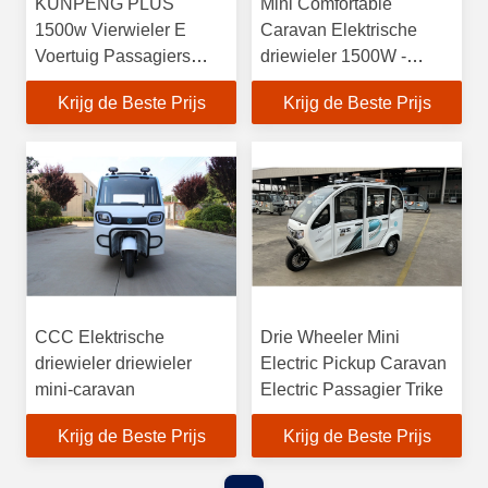
KUNPENG PLUS
Mini Comfortable
1500w Vierwieler E
Caravan Elektrische
Voertuig Passagiers
driewieler 1500W -
Luxe Batterij Auto
3000W Motor
Krijg de Beste Prijs
Krijg de Beste Prijs
CCC Elektrische
Drie Wheeler Mini
driewieler driewieler
Electric Pickup Caravan
mini-caravan
Electric Passagier Trike
Krijg de Beste Prijs
Krijg de Beste Prijs