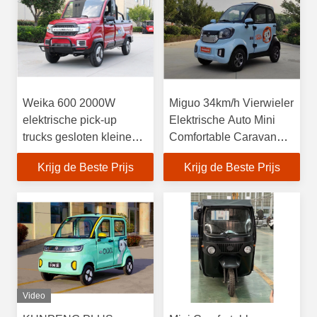
Weika 600 2000W
Miguo 34km/h Vierwieler
elektrische pick-up
Elektrische Auto Mini
trucks gesloten kleine
Comfortable Caravan
elektrische vrachtwagen
Elektrische
Krijg de Beste Prijs
Krijg de Beste Prijs
passagier
Personenauto
Video